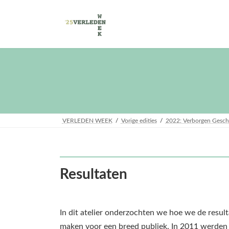
Skip
Skip
to
to
the
the
content
Navigation
VERLEDEN WEEK
Vorige edities
2022: Verborgen Gesch
Resultaten
In dit atelier onderzochten we hoe we de resul
maken voor een breed publiek. In 2011 werden 