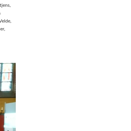
tjens,
h
Velde,
er,