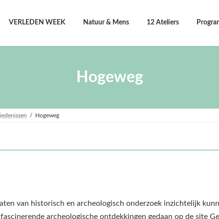
VERLEDEN WEEK
Natuur & Mens
12 Ateliers
Progr
Hogeweg
iedenissen
Hogeweg
taten van historisch en archeologisch onderzoek inzichtelijk kun
fascinerende archeologische ontdekkingen gedaan op de site Ge