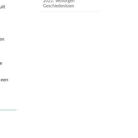
2022: Verborgen
Geschiedenissen
uit
en
e
 een