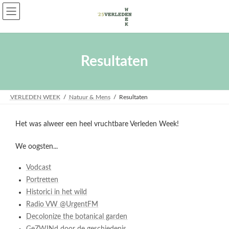
Skip
Skip
to
to
the
the
content
Navigation
Resultaten
VERLEDEN WEEK
Natuur & Mens
Resultaten
Het was alweer een heel vruchtbare Verleden Week!
We oogsten...
Vodcast
Portretten
Historici in het wild
Radio VW @UrgentFM
Decolonize the botanical garden