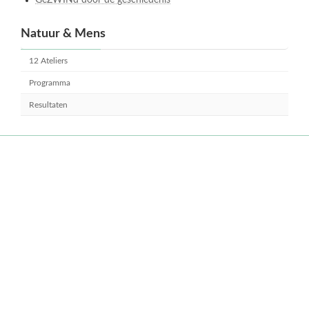
GeZWINd door de geschiedenis
Natuur & Mens
12 Ateliers
Programma
Resultaten
Facebook