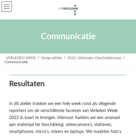
Skip
Skip
to
to
the
the
content
Navigation
Communicatie
VERLEDEN WEEK
Vorige edities
2022: Verborgen Geschiedenissen
Communicatie
Resultaten
In dit atelier trokken we een hele week rond als vliegende
reporters om de verschillende facetten van Verleden Week
2022 in kaart te brengen. Hiervoor hadden we een arsenaal
aan materiaal ter beschikking: videocamera’s, statieven,
smartphones, micro’s, mixers en laptops. We maakten foto’s